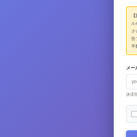
【
ル
さ
告
手
メー
決済