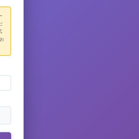
ー
だ
広
お